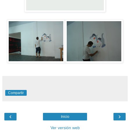
Compartir
‹
›
Inicio
Ver versión web