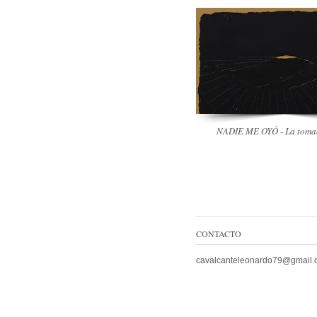
negra y recostada, se inscribe 
módulo ortogonal suspendido 
intenta contener lo inasible. La
el peso del cuerpo y su estado
señala un momento de pausa, t
espera....
La serié "Nadie me oyó" evoc
NADIE ME OYÓ - La toma
un tiempo que podría estar per
pasado. Regidos por una tonal
sumado a los brillos del dorado
articulan la solemnidad y la rel
los espacios sagrados con una s
Por medio de operaciones com
esgrafiado y el raspado con ob
CONTACTO
punzantes, se logra vislumbrar 
oculta detras de la materia negr
cavalcanteleonardo79@gmail.